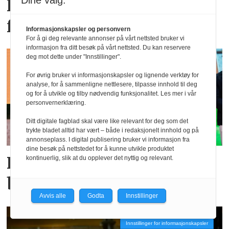
Dine valg:
Fagpresseprisene: Bilder
fra prisfesten
Informasjonskapsler og personvern
For å gi deg relevante annonser på vårt nettsted bruker vi
informasjon fra ditt besøk på vårt nettsted. Du kan reservere
deg mot dette under "Innstillinger".
For øvrig bruker vi informasjonskapsler og lignende verktøy for
analyse, for å sammenligne nettlesere, tilpasse innhold til deg
og for å utvikle og tilby nødvendig funksjonalitet. Les mer i vår
personvernerklæring.
Ditt digitale fagblad skal være like relevant for deg som det
trykte bladet alltid har vært – både i redaksjonelt innhold og på
annonseplass. I digital publisering bruker vi informasjon fra
dine besøk på nettstedet for å kunne utvikle produktet
Fagpresseprisene 2026: Se
kontinuerlig, slik at du opplever det nyttig og relevant.
bilder av alle vinnerne
Avvis alle
Godta
Innstillinger
Innstillinger for informasjonskapsler