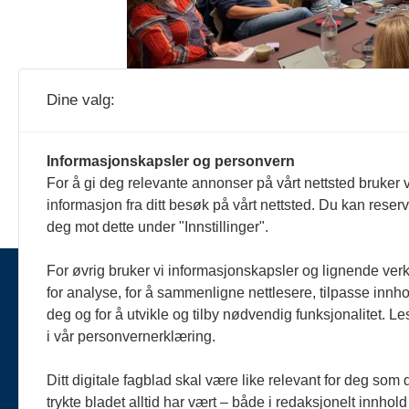
Finn ditt neste kurs her!
Dine valg:
Fagpressen tilbyr et bredt utvalg av k
finner du oversikten.
Informasjonskapsler og personvern
For å gi deg relevante annonser på vårt nettsted bruker v
informasjon fra ditt besøk på vårt nettsted. Du kan reser
deg mot dette under "Innstillinger".
For øvrig bruker vi informasjonskapsler og lignende ver
for analyse, for å sammenligne nettlesere, tilpasse innhol
deg og for å utvikle og tilby nødvendig funksjonalitet. L
Ko
fa
i vår personvernerklæring.
n
Te
Ditt digitale fagblad skal være like relevant for deg som 
trykte bladet alltid har vært – både i redaksjonelt innhold