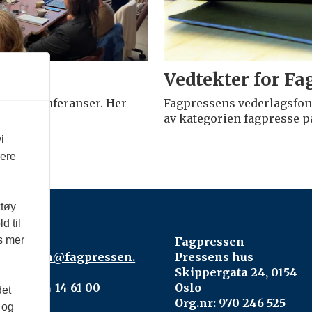
Vedtekter for Fa
urs og konferanser. Her
Fagpressens vederlagsfon
av kategorien fagpresse p
i
vere
ktøy
d til
es mer
ntakt:
Fagpressen
gpressen@fagpressen.
Pressens hus
o
Skippergata 24, 0154
lefon: 24 14 61 00
Oslo
det
Org.nr: 970 246 525
 og