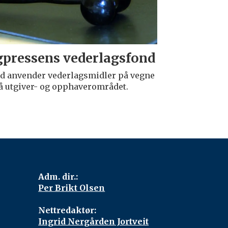
gpressens vederlagsfond
d anvender vederlagsmidler på vegne
å utgiver- og opphaverområdet.
Adm. dir.:
Per Brikt Olsen
Nettredaktør:
Ingrid Nergården Jortveit