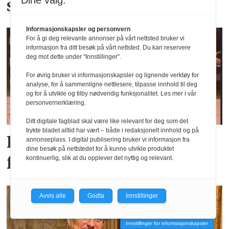
Dine valg:
små
Informasjonskapsler og personvern
For å gi deg relevante annonser på vårt nettsted bruker vi
informasjon fra ditt besøk på vårt nettsted. Du kan reservere
deg mot dette under "Innstillinger".
For øvrig bruker vi informasjonskapsler og lignende verktøy for
analyse, for å sammenligne nettlesere, tilpasse innhold til deg
og for å utvikle og tilby nødvendig funksjonalitet. Les mer i vår
personvernerklæring.
Ditt digitale fagblad skal være like relevant for deg som det
trykte bladet alltid har vært – både i redaksjonelt innhold og på
Fagpressens svar på
annonseplass. I digital publisering bruker vi informasjon fra
dine besøk på nettstedet for å kunne utvikle produktet
forslag til PFU-endringer
kontinuerlig, slik at du opplever det nyttig og relevant.
Avvis alle
Godta
Innstillinger
Innstillinger for informasjonskapsler