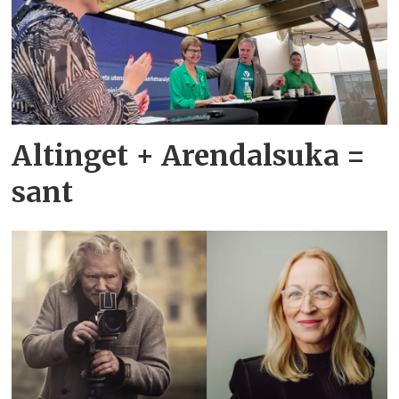
Altinget + Arendalsuka =
sant