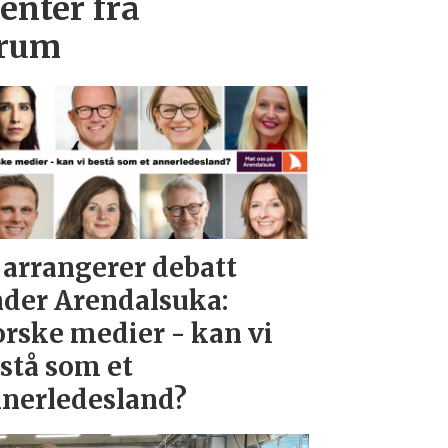
enter fra
orum
 arrangerer debatt
der Arendalsuka:
rske medier - kan vi
stå som et
nerledesland?