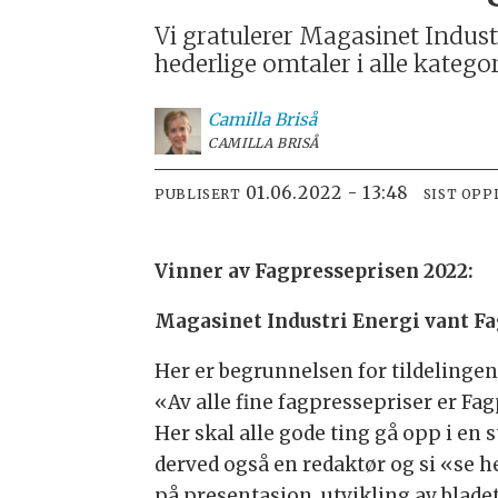
Vi gratulerer Magasinet Indus
hederlige omtaler i alle kategor
Camilla Briså
CAMILLA BRISÅ
01.06.2022 - 13:48
PUBLISERT
SIST OPP
Vinner av Fagpresseprisen 2022:
Magasinet Industri Energi vant F
Her er begrunnelsen for tildelingen
«Av alle fine fagpressepriser er Fa
Her skal alle gode ting gå opp i en 
derved også en redaktør og si «se her
på presentasjon, utvikling av blade