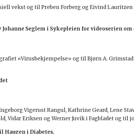
ell vekst og til Preben Forberg og Eivind Lauritzen 
iv Johanne Seglem i Sykepleien for videoserien om 
ografiet «Virusbekjempelse» og til Bjørn A. Grimstad
det
 Ingeborg Vigerust Rangul, Kathrine Geard, Lene St
d, Vidar Eriksen og Werner Juvik i Fagbladet og til j
il Haugen i Diabetes.