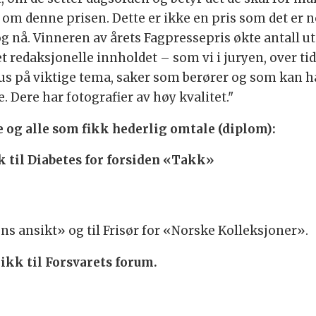
om denne prisen. Dette er ikke en pris som det er noe
 nå. Vinneren av årets Fagpressepris økte antall utga
t redaksjonelle innholdet – som vi i juryen, over tid 
okus på viktige tema, saker som berører og som kan h
. Dere har fotografier av høy kvalitet."
e og alle som fikk hederlig omtale (diplom):
k til Diabetes for forsiden «Takk»
s ansikt» og til Frisør for «Norske Kolleksjoner».
kk til Forsvarets forum.