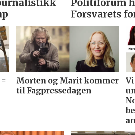
ournalistikk
Politiforum h
ap
Forsvarets f
 =
Morten og Marit kommer
Vi
til Fagpressedagen
un
No
be
an