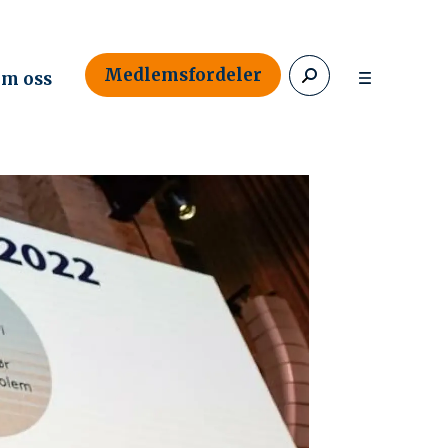
Medlemsfordeler
m oss