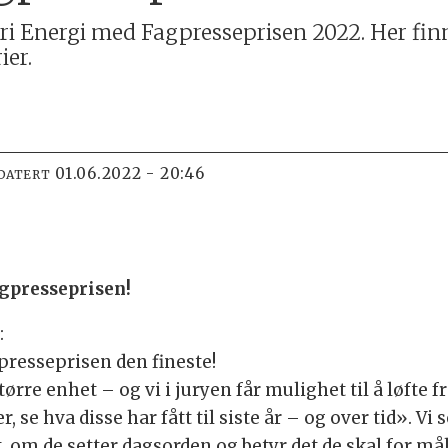
tri Energi med Fagpresseprisen 2022. Her fin
ier.
01.06.2022 - 20:46
DATERT
agpresseprisen!
:
gpresseprisen den fineste!
større enhet – og vi i juryen får mulighet til å løft
, se hva disse har fått til siste år – og over tid». Vi
t, om de setter dagsorden og betyr det de skal for ma