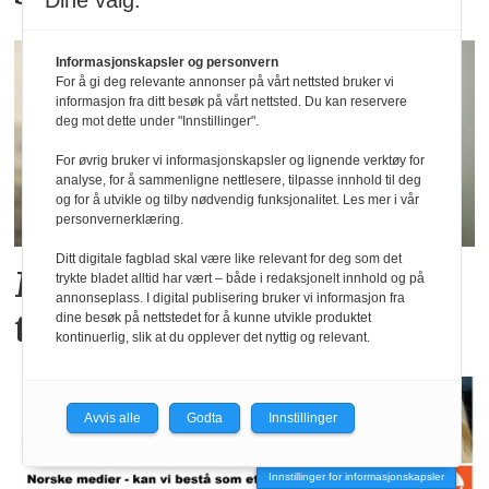
Dine valg:
Informasjonskapsler og personvern
For å gi deg relevante annonser på vårt nettsted bruker vi
informasjon fra ditt besøk på vårt nettsted. Du kan reservere
deg mot dette under "Innstillinger".
For øvrig bruker vi informasjonskapsler og lignende verktøy for
analyse, for å sammenligne nettlesere, tilpasse innhold til deg
og for å utvikle og tilby nødvendig funksjonalitet. Les mer i vår
personvernerklæring.
Ditt digitale fagblad skal være like relevant for deg som det
Morten og Marit kommer
trykte bladet alltid har vært – både i redaksjonelt innhold og på
annonseplass. I digital publisering bruker vi informasjon fra
til Fagpressedagen
dine besøk på nettstedet for å kunne utvikle produktet
kontinuerlig, slik at du opplever det nyttig og relevant.
Avvis alle
Godta
Innstillinger
Innstillinger for informasjonskapsler