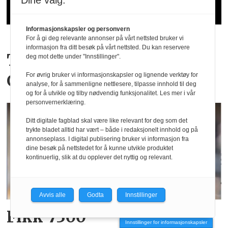
Dine valg:
Informasjonskapsler og personvern
For å gi deg relevante annonser på vårt nettsted bruker vi
informasjon fra ditt besøk på vårt nettsted. Du kan reservere
Trykkeriet Merkur
deg mot dette under "Innstillinger".
Grafisk er konkurs
For øvrig bruker vi informasjonskapsler og lignende verktøy for
analyse, for å sammenligne nettlesere, tilpasse innhold til deg
og for å utvikle og tilby nødvendig funksjonalitet. Les mer i vår
personvernerklæring.
Ditt digitale fagblad skal være like relevant for deg som det
trykte bladet alltid har vært – både i redaksjonelt innhold og på
annonseplass. I digital publisering bruker vi informasjon fra
dine besøk på nettstedet for å kunne utvikle produktet
kontinuerlig, slik at du opplever det nyttig og relevant.
Avvis alle
Godta
Innstillinger
Fikk 7300
Innstillinger for informasjonskapsler