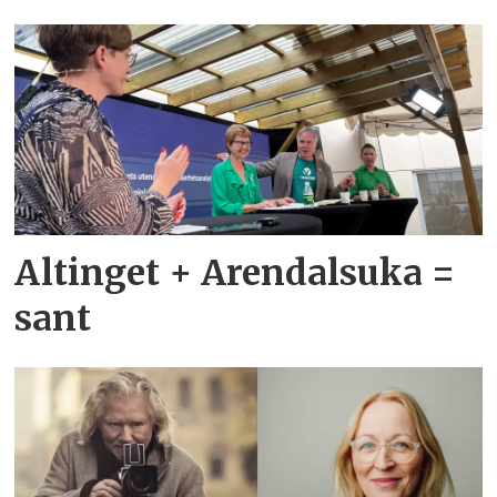
Altinget + Arendalsuka =
sant