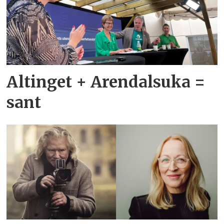
Altinget + Arendalsuka =
sant