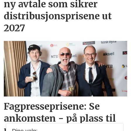
ny avtale som sikrer
distribusjonsprisene ut
2027
Fagpresseprisene: Se
ankomsten - på plass til
prisfesten