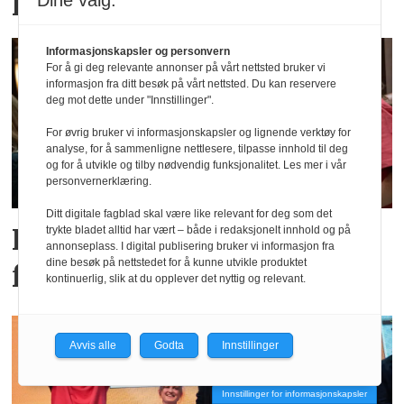
Dine valg:
Informasjonskapsler og personvern
For å gi deg relevante annonser på vårt nettsted bruker vi
informasjon fra ditt besøk på vårt nettsted. Du kan reservere
deg mot dette under "Innstillinger".
For øvrig bruker vi informasjonskapsler og lignende verktøy for
analyse, for å sammenligne nettlesere, tilpasse innhold til deg
og for å utvikle og tilby nødvendig funksjonalitet. Les mer i vår
personvernerklæring.
Ditt digitale fagblad skal være like relevant for deg som det
Fagpresseprisene: Bilder
trykte bladet alltid har vært – både i redaksjonelt innhold og på
annonseplass. I digital publisering bruker vi informasjon fra
dine besøk på nettstedet for å kunne utvikle produktet
fra prisfesten
kontinuerlig, slik at du opplever det nyttig og relevant.
Avvis alle
Godta
Innstillinger
Innstillinger for informasjonskapsler