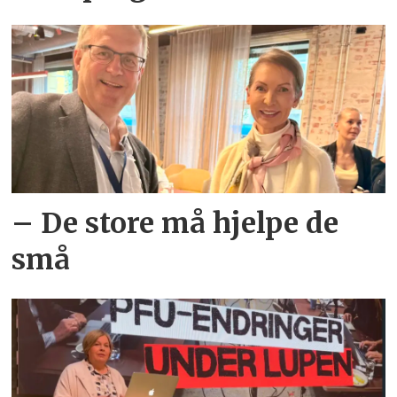
– De store må hjelpe de
små