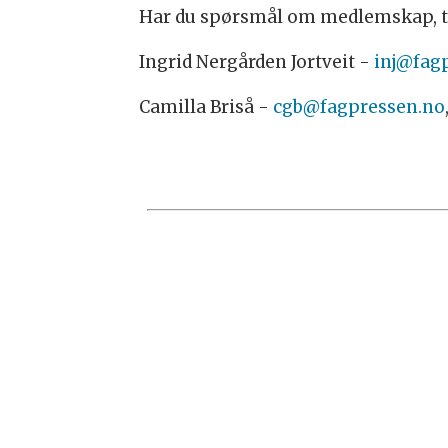
Har du spørsmål om medlemskap, t
Ingrid Nergården Jortveit -
inj@fag
Camilla Briså -
cgb@fagpressen.no