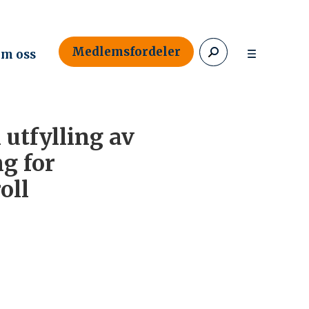
Medlemsfordeler
m oss
 utfylling av
g for
oll