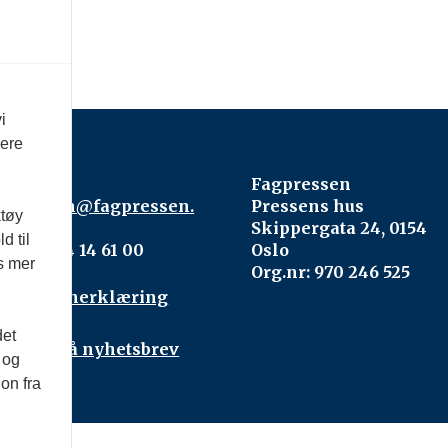
i
vere
ntakt:
Fagpressen
gpressen@fagpressen.
Pressens hus
ktøy
o
Skippergata 24, 0154
d til
lefon: 24 14 61 00
Oslo
es mer
Org.nr: 970 246 525
rsonvernerklæring
det
onnér på nyhetsbrev
 og
on fra