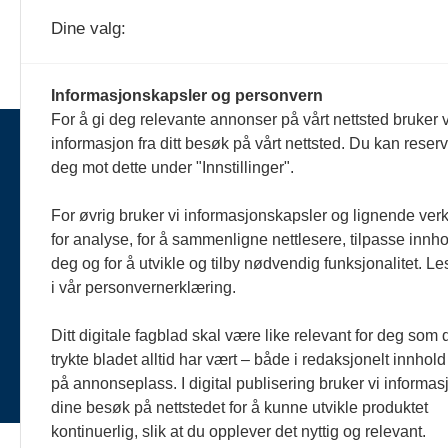
Dine valg:
Informasjonskapsler og personvern
For å gi deg relevante annonser på vårt nettsted bruker v
informasjon fra ditt besøk på vårt nettsted. Du kan reser
deg mot dette under "Innstillinger".
Ko
fa
For øvrig bruker vi informasjonskapsler og lignende ver
n
for analyse, for å sammenligne nettlesere, tilpasse innhol
Te
deg og for å utvikle og tilby nødvendig funksjonalitet. L
i vår personvernerklæring.
Pe
Ditt digitale fagblad skal være like relevant for deg som 
Ab
trykte bladet alltid har vært – både i redaksjonelt innhold
på annonseplass. I digital publisering bruker vi informasj
dine besøk på nettstedet for å kunne utvikle produktet
kontinuerlig, slik at du opplever det nyttig og relevant.