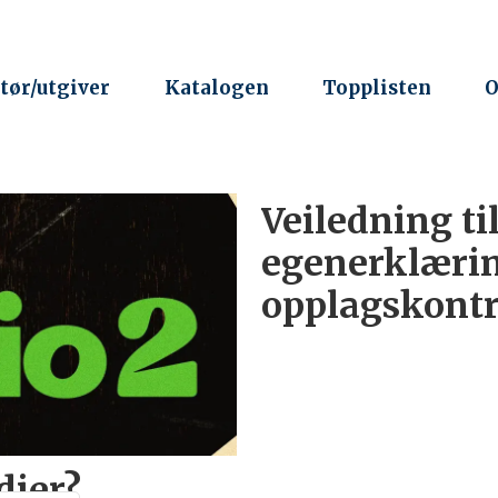
tør/utgiver
Katalogen
Topplisten
O
Veiledning til
egenerklærin
opplagskontr
dier?