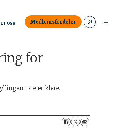
Medlemsfordeler
m oss
ring for
yllingen noe enklere.