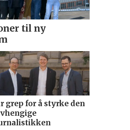
oner til ny
rm
r grep for å styrke den
vhengige
urnalistikken