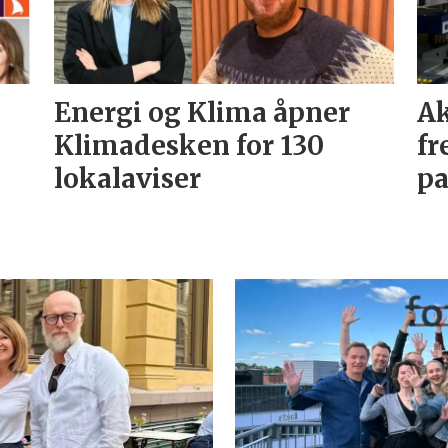
Energi og Klima åpner
Ak
Klimadesken for 130
fr
lokalaviser
pa