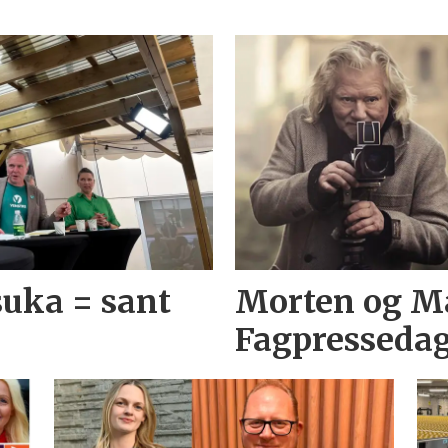
suka = sant
Morten og Ma
Fagpresseda