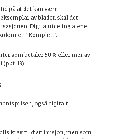
id på at det kan være
ksemplar av bladet, skal det
nisasjonen. Digitalutdeling alene
 kolonnen "Komplett".
nter som betaler 50% eller mer av
(pkt. 13).
g.
ntsprisen, også digitalt
lls krav til distribusjon, men som