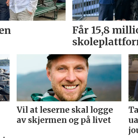
en
Får 15,8 milli
skoleplattfo
Vil at leserne skal logge
Ta
av skjermen og på livet
ua
jo