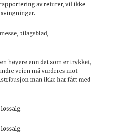
apportering av returer, vil ikke
e svingninger.
messe, bilagsblad,
en høyere enn det som er trykket,
n andre veien må vurderes mot
istribusjon man ikke har fått med
løssalg.
 løssalg.