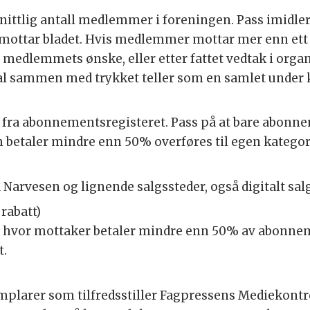
ittlig antall medlemmer i foreningen. Pass imidlert
mottar bladet. Hvis medlemmer mottar mer enn ett e
 medlemmets ønske, eller etter fattet vedtak i orga
ital sammen med trykket teller som en samlet under
fra abonnementsregisteret. Pass på at bare abonne
 betaler mindre enn 50% overføres til egen kategori 
 Narvesen og lignende salgssteder, også digitalt sal
rabatt)
hvor mottaker betaler mindre enn 50% av abonneme
t.
mplarer som tilfredsstiller Fagpressens Mediekontro