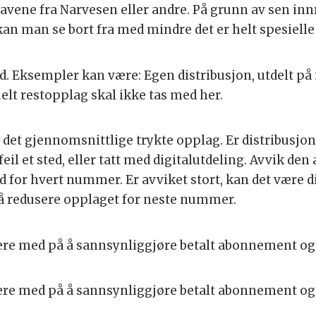
vene fra Narvesen eller andre. På grunn av sen innr
te kan man se bort fra med mindre det er helt spesiell
d. Eksempler kan være: Egen distribusjon, utdelt på 
elt restopplag skal ikke tas med her.
t gjennomsnittlige trykte opplag. Er distribusjon
eil et sted, eller tatt med digitalutdeling. Avvik de
d for hvert nummer. Er avviket stort, kan det være d
 å redusere opplaget for neste nummer.
ære med på å sannsynliggjøre betalt abonnement og 
ære med på å sannsynliggjøre betalt abonnement og