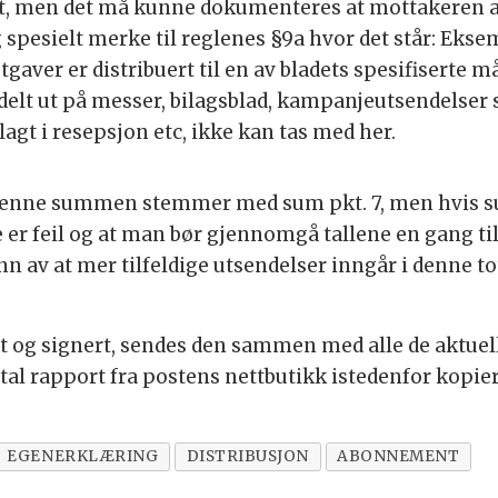
alt, men det må kunne dokumenteres at mottakeren av
spesielt merke til reglenes §9a hvor det står: Eksem
gaver er distribuert til en av bladets spesifiserte 
elt ut på messer, bilagsblad, kampanjeutsendelser 
tlagt i resepsjon etc, ikke kan tas med her.
t denne summen stemmer med sum pkt. 7, men hvis su
 er feil og at man bør gjennomgå tallene en gang til
nn av at mer tilfeldige utsendelser inngår i denne to
lt og signert, sendes den sammen med alle de aktuel
tal rapport fra postens nettbutikk istedenfor kopier
EGENERKLÆRING
DISTRIBUSJON
ABONNEMENT