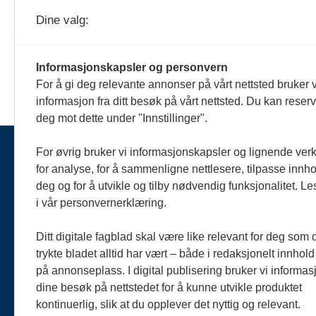
Dine valg:
Fagpressen er behandlingsansvarlig og
opplysningene som vi har om deg bru
personvernlovgivningen.
Informasjonskapsler og personvern
For å gi deg relevante annonser på vårt nettsted bruker v
informasjon fra ditt besøk på vårt nettsted. Du kan reser
deg mot dette under "Innstillinger".
For øvrig bruker vi informasjonskapsler og lignende ver
for analyse, for å sammenligne nettlesere, tilpasse innhol
Ko
deg og for å utvikle og tilby nødvendig funksjonalitet. L
fa
i vår personvernerklæring.
n
Te
Ditt digitale fagblad skal være like relevant for deg som 
trykte bladet alltid har vært – både i redaksjonelt innhold
Pe
på annonseplass. I digital publisering bruker vi informasj
dine besøk på nettstedet for å kunne utvikle produktet
Ab
kontinuerlig, slik at du opplever det nyttig og relevant.