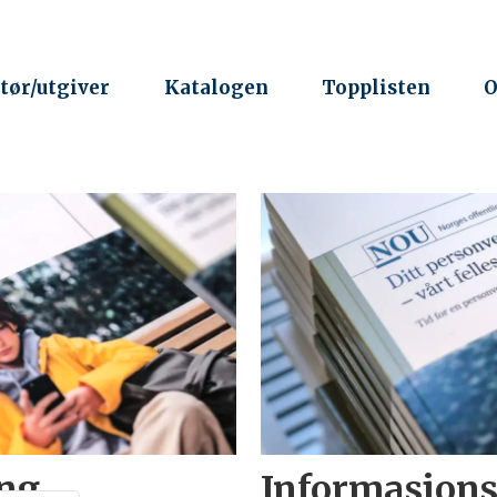
tør/utgiver
Katalogen
Topplisten
O
-
ng
Informasjons