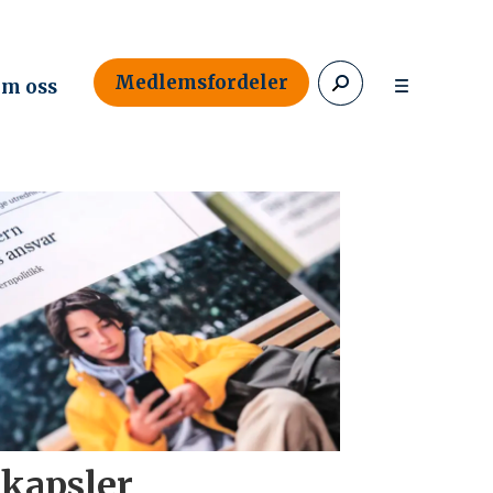
Medlemsfordeler
m oss
kapsler