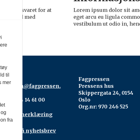
 har ansvaret for at
Lorem ipsum dolor sit ame
kes i tråd med
eget arcu eu ligula commod
vestibulum ut odio in, hen
i
vere
ktøy
d til
ntakt:
Fagpressen
es mer
gpressen@fagpressen.
Pressens hus
o
Skippergata 24, 0154
lefon: 24 14 61 00
Oslo
det
Org.nr: 970 246 525
 og
rsonvernerklæring
on fra
onnér på nyhetsbrev